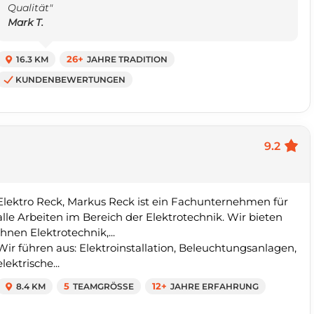
Qualität"
Mark T.
16.3 KM
26+
JAHRE TRADITION
KUNDENBEWERTUNGEN
9.2
Elektro Reck, Markus Reck ist ein Fachunternehmen für
alle Arbeiten im Bereich der Elektrotechnik. Wir bieten
Ihnen Elektrotechnik,...
Wir führen aus: Elektroinstallation, Beleuchtungsanlagen,
elektrische...
8.4 KM
5
TEAMGRÖSSE
12+
JAHRE ERFAHRUNG