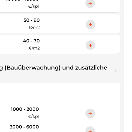
+
€/kpl
50 - 90
+
€/m2
40 - 70
+
€/m2
g (Bauüberwachung) und zusätzliche
⋮
1000 - 2000
+
€/kpl
3000 - 6000
+