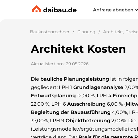
daibau.de
Anfrage abgeben
Baukostenrechner
Planung
Architekt, Preis
Architekt Kosten
Aktualisiert am: 29.05.2026
Die
bauliche Planungsleistung
ist in folg
gegliedert: LPH 1
Grundlagenanalyse
2,00%
Entwurfsplanung
12,00 %, LPH 4
Einreich
22,00 %, LPH 6
Ausschreibung
6,00 % (
Mitw
Begleitung der Bauausführung
4,00%, LP
37,00%, LPH 9
Objektbetreuung
2,00%. Die
(Leistungsmodelle.Vergütungsmodelle) defi
Verträge dient. Der
Preis für die gesamte 