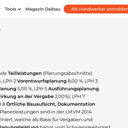
Tools
Magazin Daibau
Als Handwerker anmelde
e
ende
Teilleistungen
(Planungsabschnitte)
, LPH 2
Vorentwurfsplanung
8,00 %, LPH 3
planung
5,00 %, LPH 5
Ausführungsplanung
irkung an der Vergabe
2,00%), LPH 7
H 8
Örtliche Bauaufsicht, Dokumentation
 Planerleistungen sind in der LM.VM 2014
niert, welche als Basis für Vergaben und
Planungsleistung
hängt vom Schwierigkeitsgrad