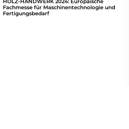
HOLZ-HANDWERK 2024: Europäische
Fachmesse für Maschinentechnologie und
Fertigungsbedarf
Tipp
4 Min
Echtholzparkett pflegen und erneuern:
Praktische Tipps für langlebige
Parkettböden