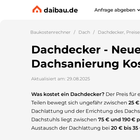
daibau.de
Anfrage abgeben
Baukostenrechner
Dach
Dachdecker, Preise
Dachdecker - Neue
Dachsanierung Ko
Aktualisiert am: 29.08.2025
Was kostet ein Dachdecker?
Der Preis für
Teilen bewegt sich ungefähr zwischen
25 €
Dachlattung und der Errichtung des Dachstu
Dachstuhls liegt zwischen
75 € und 190 € 
Austausch der Dachlattung bei
20 € bis 35