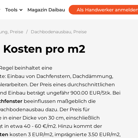
Tools
Magazin Daibau
Als Handwerker anmelde
ung, Preise
Dachbodenausbau, Preise
Kosten pro m2
 Regel beinhaltet eine
tte: Einbau von Dachfenstern, Dachdämmung,
erarbeiten. Der Preis eines durchschnittlichen
 und Einbau beträgt ungefähr 900.00 EUR/Stk. Bei
hfenster
beeinflussen maßgeblich die
achbodenausbau dazu. Der Preis für
 in einer Dicke von 30 cm, einschließlich
gt in etwa 40 - 60 €/m2. Hinzu kommt der
tten
kosten 3 EUR/m2, imprägnierte 3.50 EUR/m2,