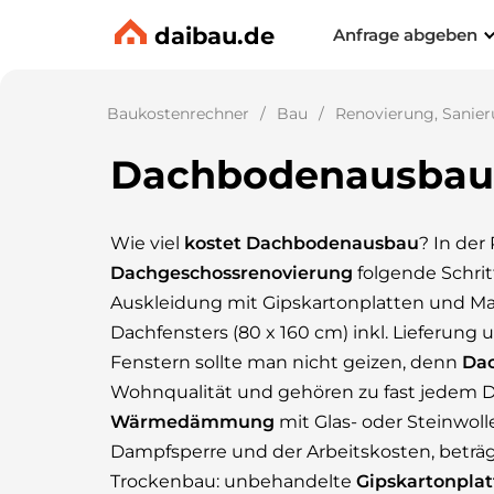
daibau.de
Anfrage abgeben
Baukostenrechner
Bau
Renovierung, Sanier
Dachbodenausbau 
Wie viel
kostet Dachbodenausbau
? In der
Dachgeschossrenovierung
folgende Schri
Auskleidung mit Gipskartonplatten und Mal
Dachfensters (80 x 160 cm) inkl. Lieferung
Fenstern sollte man nicht geizen, denn
Dac
Wohnqualität und gehören zu fast jedem D
Wärmedämmung
mit Glas- oder Steinwolle
Dampfsperre und der Arbeitskosten, beträ
Trockenbau: unbehandelte
Gipskartonpla