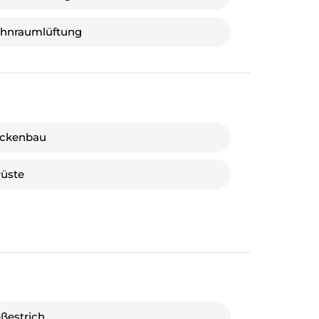
hnraumlüftung
ockenbau
üste
eßestrich