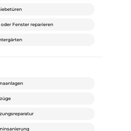
iebetüren
 oder Fenster reparieren
tergärten
maanlagen
fzüge
zungsreparatur
minsanierung