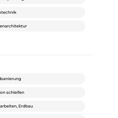
otechnik
enarchitektur
dsanierung
on schleifen
arbeiten, Erdbau