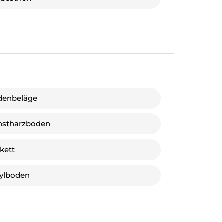
denbeläge
nstharzboden
kett
ylboden