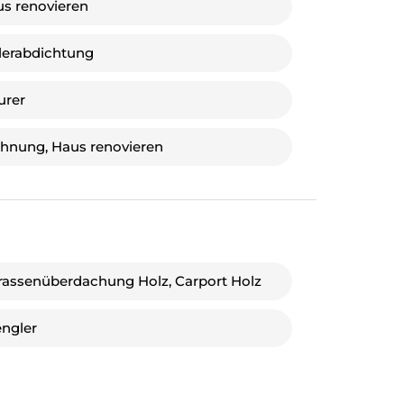
s renovieren
lerabdichtung
urer
nung, Haus renovieren
rassenüberdachung Holz, Carport Holz
ngler