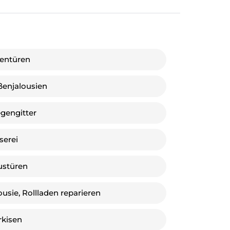
entüren
enjalousien
egengitter
serei
ustüren
ousie, Rollladen reparieren
kisen