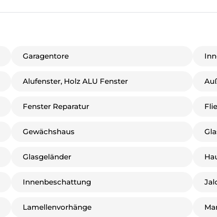
Garagentore
Inn
Alufenster, Holz ALU Fenster
Auß
Fenster Reparatur
Fli
Gewächshaus
Gla
Glasgeländer
Ha
Innenbeschattung
Jal
Lamellenvorhänge
Mar