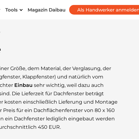
Tools
Magazin Daibau
Als Handwerker anmelde
e
e
ner Größe, dem Material, der Verglasung, der
gfenster, Klappfenster) und natürlich vom
echter
Einbau
sehr wichtig, weil dazu auch
d. Die Lieferzeit für Dachfenster beträgt
r kosten einschließlich Lieferung und Montage
er Preis für ein Dachflächenfenster von 80 x 160
 ein Dachfenster lediglich eingebaut werden
urchschnittlich 450 EUR.