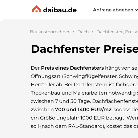
daibau.de
Anfrage abgeben
Baukostenrechner
Dach
Dachfenster, Preis
Dachfenster Preis
Der
Preis eines Dachfensters
hängt von sei
Öffnungsart (Schwingflügelfenster, Schwin
Hersteller ab. Bei Dachfenstern ist fachger
Trockenbau und Malerarbeiten notwendig sin
zwischen 7 und 30 Tage. Dachflächenfenste
zwischen
700 und 1400 EUR/m2
, sodass d
cm Größe ungefähr 1000 EUR beträgt. Wenn
soll (nach dem RAL-Standard), kostet das d