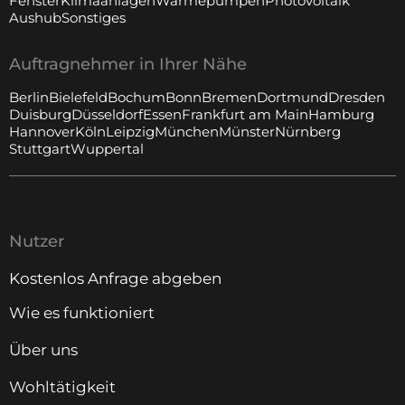
Fenster
Klimaanlagen
Wärmepumpen
Photovoltaik
Aushub
Sonstiges
Auftragnehmer in Ihrer Nähe
Berlin
Bielefeld
Bochum
Bonn
Bremen
Dortmund
Dresden
Duisburg
Düsseldorf
Essen
Frankfurt am Main
Hamburg
Hannover
Köln
Leipzig
München
Münster
Nürnberg
Stuttgart
Wuppertal
Nutzer
Kostenlos Anfrage abgeben
Wie es funktioniert
Über uns
Wohltätigkeit