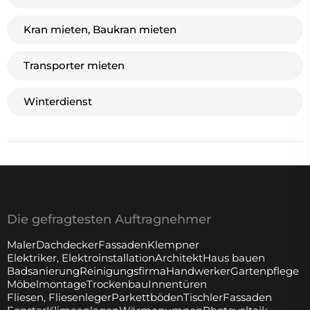
Kran mieten, Baukran mieten
Transporter mieten
Winterdienst
Die gefragtesten Auftragnehmer
Maler
Dachdecker
Fassaden
Klempner
Elektriker, Elektroinstallation
Architekt
Haus bauen
Badsanierung
Reinigungsfirma
Handwerker
Gartenpflege
Möbelmontage
Trockenbau
Innentüren
Fliesen, Fliesenleger
Parkettböden
Tischler
Fassaden