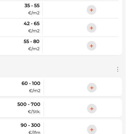
35 - 55
+
€/m2
42 - 65
+
€/m2
55 - 80
+
€/m2
⋮
60 - 100
+
€/m2
500 - 700
+
€/Stk.
90 - 300
+
€/lfm