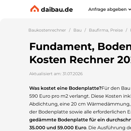
daibau.de
Anfrage abgeben
Baukostenrechner
Bau
Baufirma, Preise
Fundament, Bodenp
Kosten Rechner 2
Aktualisiert am: 31.07.2026
Was kostet eine Bodenplatte?
Für den Bau
590 Euro pro m2 verlangt. Diese Kosten in
Abdichtung, eine 20 cm Wärmedämmung, I
der Bodenplatte sowie alle erforderlichen 
gedämmte Bodenplatte für ein durchschni
35.000 und 59.000 Euro
. Die Ausführung d