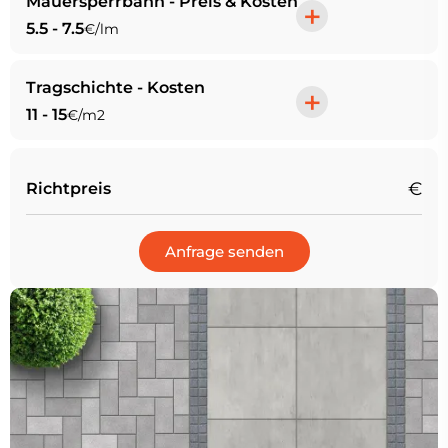
Mauersperrbahn - Preis & Kosten
+
5.5 - 7.5
€/lm
Tragschichte - Kosten
+
11 - 15
€/m2
€
Richtpreis
Anfrage senden